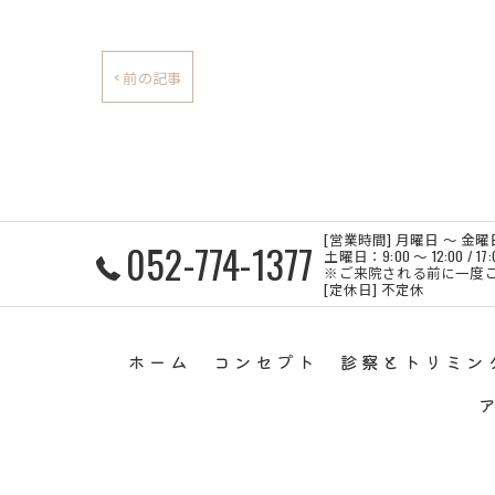
< 前の記事
[営業時間] 月曜日 ～ 金曜日：9:0
052-774-1377
土曜日：9:00 〜 12:00 / 
※ご来院される前に一度
[定休日] 不定休
ホーム
コンセプト
診察とトリミン