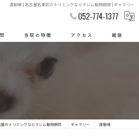
運動場 | 名古屋名東区のトリミングならマレム動物病院 | ギャラリー
052-774-1377
問
当院の特徴
アクセス
雑談
犬
猫
動物病院
サロン
診察
古屋のトリミングならマレム動物病院
ギャラリー
運動場