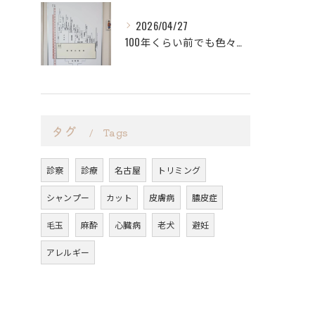
2026/04/27
100年くらい前でも色々な進学先があったと学びました。
タグ
Tags
診察
診療
名古屋
トリミング
シャンプー
カット
皮膚病
膿皮症
毛玉
麻酔
心臓病
老犬
避妊
アレルギー