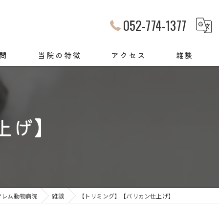
052-774-1377
問
当院の特徴
アクセス
雑談
犬
猫
上げ】
動物病院
サロン
診察
マレム動物病院
雑談
【トリミング】【バリカン仕上げ】